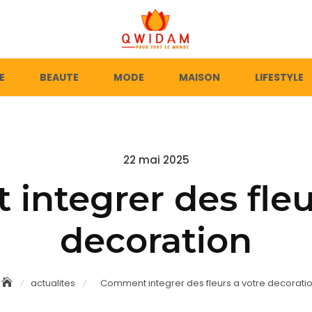
E
BEAUTE
MODE
MAISON
LIFESTYLE
Posted
22 mai 2025
on
ntegrer des fleu
decoration
actualites
Comment integrer des fleurs a votre decorati