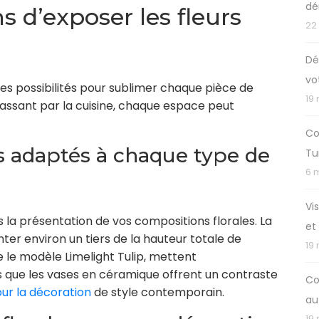
dé
s d’exposer les fleurs
22
Dé
vo
les possibilités pour sublimer chaque pièce de
19
assant par la cuisine, chaque espace peut
Co
s adaptés à chaque type de
Tu
6 
Vi
s la présentation de vos compositions florales. La
et
nter environ un tiers de la hauteur totale de
19
 le modèle Limelight Tulip, mettent
is que les vases en céramique offrent un contraste
Co
our la décoration
de style contemporain.
au
19